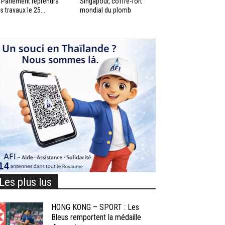
 Parlement reprendra
Singapour, coffre-fort
s travaux le 25...
mondial du plomb
Les plus lus
HONG KONG – SPORT : Les
Bleus remportent la médaille