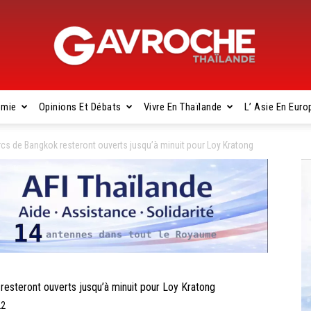
omie
Opinions Et Débats
Vivre En Thaïlande
L’ Asie En Euro
Gavroche
s de Bangkok resteront ouverts jusqu’à minuit pour Loy Kratong
Thaïlande
teront ouverts jusqu’à minuit pour Loy Kratong
22