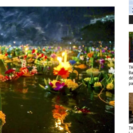
TH
Ba
dé
pa
TH