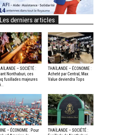
Les derniers articles
AÏLANDE – SOCIÉTÉ :
THAÏLANDE – ÉCONOMIE :
ant Nonthaburi, ces
Acheté par Central, Max
nq fusillades majeures
Value deviendra Tops
...
INE – ÉCONOMIE : Pour
THAÏLANDE – SOCIÉTÉ :