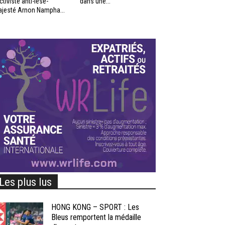
activiste anti-lèse-
dans une...
jesté Arnon Nampha...
Les plus lus
HONG KONG – SPORT : Les
Bleus remportent la médaille