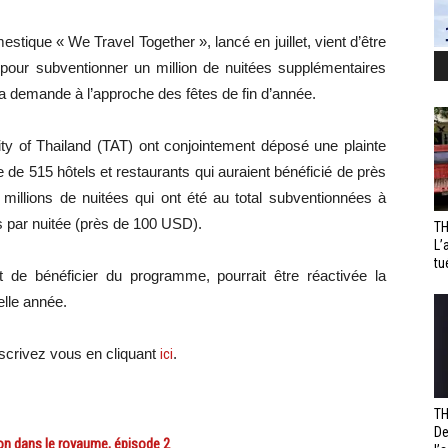
ique « We Travel Together », lancé en juillet, vient d’être
pour subventionner un million de nuitées supplémentaires
la demande à l’approche des fêtes de fin d’année.
ity of Thailand (TAT) ont conjointement déposé une plainte
 de 515 hôtels et restaurants qui auraient bénéficié de près
millions de nuitées qui ont été au total subventionnées à
 par nuitée (près de 100 USD).
TH
L’
tu
t de bénéficier du programme, pourrait être réactivée la
elle année.
scri
vez vous en cliquant
ici
.
TH
De
n dans le royaume, épisode 2