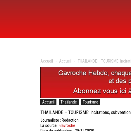
Accueil
Accueil
THAÏLANDE – TOURISME: Incitati
Accueil
Thaïlande
Tourisme
THAÏLANDE – TOURISME: Incitations, subventions
Journaliste : Redaction
La source :
Gavroche
Date de publication : 20/12/2020