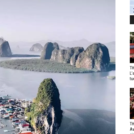
TH
L’
tu
TH
Av