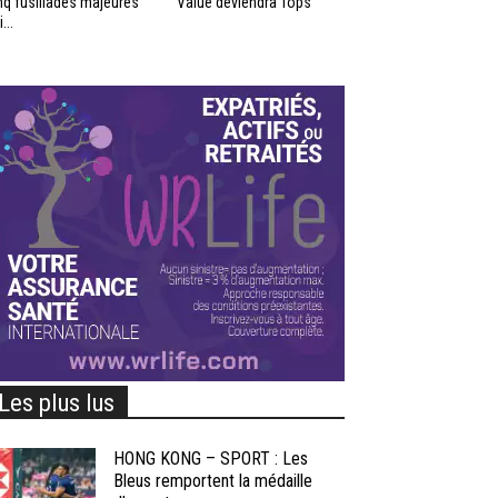
nq fusillades majeures
Value deviendra Tops
...
Les plus lus
HONG KONG – SPORT : Les
Bleus remportent la médaille