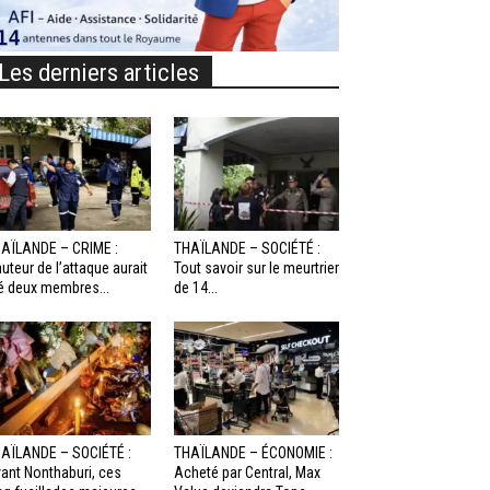
Les derniers articles
AÏLANDE – CRIME :
THAÏLANDE – SOCIÉTÉ :
auteur de l’attaque aurait
Tout savoir sur le meurtrier
é deux membres...
de 14...
AÏLANDE – SOCIÉTÉ :
THAÏLANDE – ÉCONOMIE :
ant Nonthaburi, ces
Acheté par Central, Max