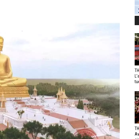
TH
L’
tu
TH
Av