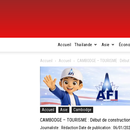
Accueil
Thaïlande
Asie
Écon
Accueil
Accueil
CAMBODGE – TOURISME : Début d
Accueil
Asie
Cambodge
CAMBODGE – TOURISME : Début de construction 
Journaliste : Rédaction
Date de publication : 06/01/20