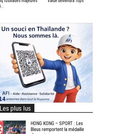
nq fusillades majeures
Value deviendra Tops
...
Les plus lus
HONG KONG – SPORT : Les
Bleus remportent la médaille