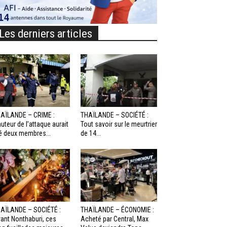
Les derniers articles
AÏLANDE – CRIME :
THAÏLANDE – SOCIÉTÉ :
auteur de l’attaque aurait
Tout savoir sur le meurtrier
é deux membres...
de 14...
AÏLANDE – SOCIÉTÉ :
THAÏLANDE – ÉCONOMIE :
ant Nonthaburi, ces
Acheté par Central, Max