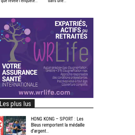
 que révèle l’enquête...
dans une...
Les plus lus
HONG KONG – SPORT : Les
Bleus remportent la médaille
d’argent...