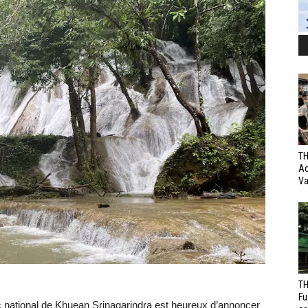
TH
Ac
Va
TH
Fu
rc national de Khuean Srinagarindra est heureux d’annoncer