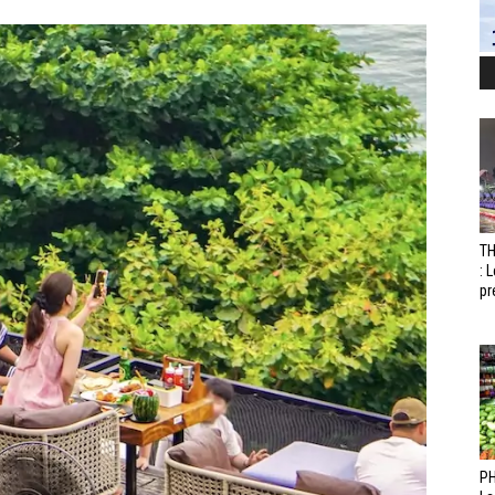
T
: 
pr
PH