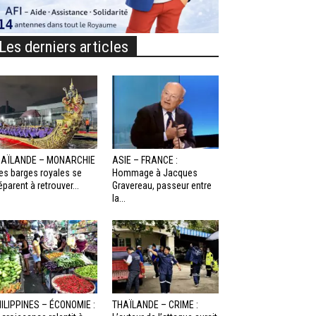
Les derniers articles
HAÏLANDE – MONARCHIE
ASIE – FRANCE :
Les barges royales se
Hommage à Jacques
éparent à retrouver...
Gravereau, passeur entre
la...
ILIPPINES – ÉCONOMIE :
THAÏLANDE – CRIME :