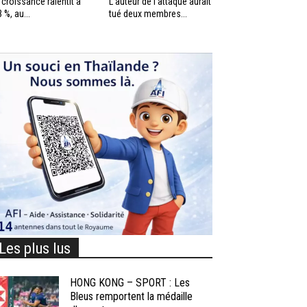
 croissance ralentit à
L’auteur de l’attaque aurait
3 %, au...
tué deux membres...
Les plus lus
HONG KONG – SPORT : Les
Bleus remportent la médaille