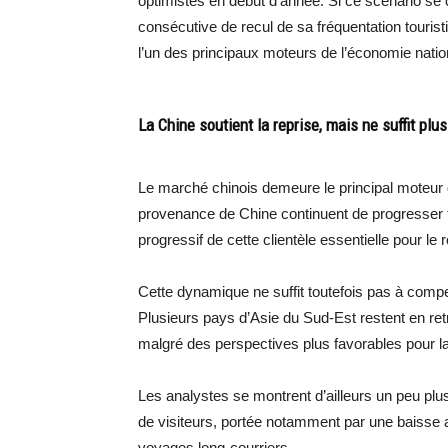
optimistes en début d’année. Si ce scénario se
consécutive de recul de sa fréquentation touristi
l’un des principaux moteurs de l’économie natio
La Chine soutient la reprise, mais ne suffit plus
Le marché chinois demeure le principal moteur d
provenance de Chine continuent de progresser fo
progressif de cette clientèle essentielle pour le
Cette dynamique ne suffit toutefois pas à com
Plusieurs pays d’Asie du Sud-Est restent en ret
malgré des perspectives plus favorables pour la 
Les analystes se montrent d’ailleurs un peu plu
de visiteurs, portée notamment par une baisse at
voyages long-courriers.