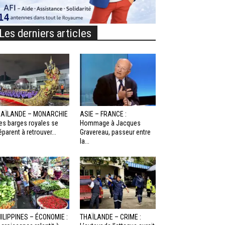
Les derniers articles
HAÏLANDE – MONARCHIE
ASIE – FRANCE :
Les barges royales se
Hommage à Jacques
éparent à retrouver...
Gravereau, passeur entre
la...
ILIPPINES – ÉCONOMIE :
THAÏLANDE – CRIME :