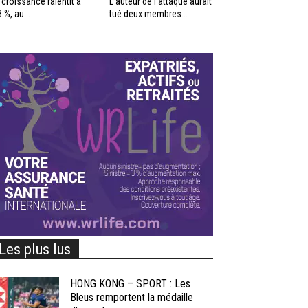
 croissance ralentit à
L’auteur de l’attaque aurait
3 %, au...
tué deux membres...
Les plus lus
HONG KONG – SPORT : Les
Bleus remportent la médaille