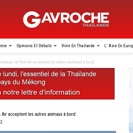
omie
Opinions Et Débats
Vivre En Thaïlande
L’ Asie En Euro
Gavroche
seaux» de Nok Air acceptent les autres animaux à bord
Thaïlande
ir acceptent les autres animaux à bord
22