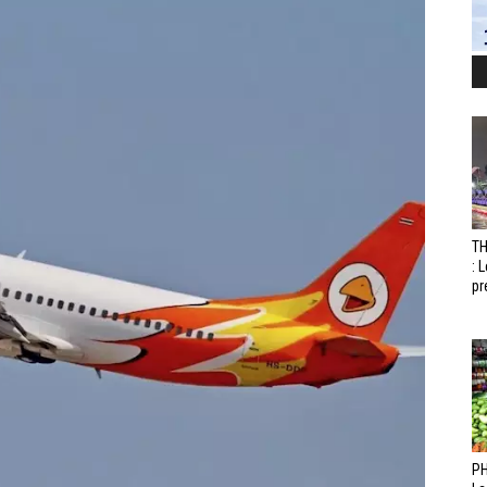
T
: 
pr
PH