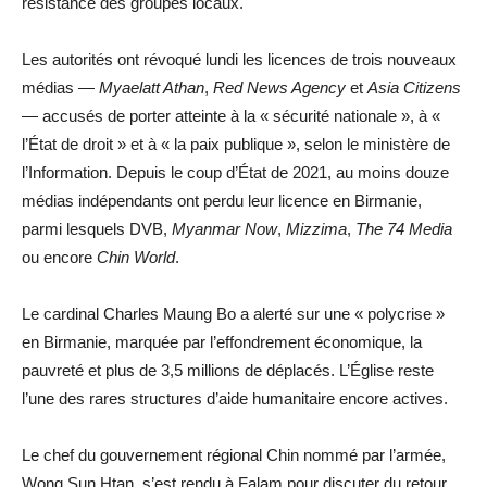
résistance des groupes locaux.
Les autorités ont révoqué lundi les licences de trois nouveaux
médias —
Myaelatt Athan
,
Red News Agency
et
Asia Citizens
— accusés de porter atteinte à la « sécurité nationale », à «
l’État de droit » et à « la paix publique », selon le ministère de
l’Information. Depuis le coup d’État de 2021, au moins douze
médias indépendants ont perdu leur licence en Birmanie,
parmi lesquels DVB,
Myanmar Now
,
Mizzima
,
The 74 Media
ou encore
Chin World
.
Le cardinal Charles Maung Bo a alerté sur une « polycrise »
en Birmanie, marquée par l’effondrement économique, la
pauvreté et plus de 3,5 millions de déplacés. L’Église reste
l’une des rares structures d’aide humanitaire encore actives.
Le chef du gouvernement régional Chin nommé par l’armée,
Wong Sun Htan, s’est rendu à Falam pour discuter du retour