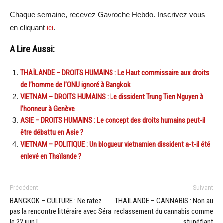
Chaque semaine, recevez Gavroche Hebdo. Inscrivez vous
en cliquant
ici
.
A Lire Aussi:
THAÏLANDE – DROITS HUMAINS : Le Haut commissaire aux droits
de l’homme de l’ONU ignoré à Bangkok
VIETNAM – DROITS HUMAINS : Le dissident Trung Tien Nguyen à
l’honneur à Genève
ASIE – DROITS HUMAINS : Le concept des droits humains peut-il
être débattu en Asie ?
VIETNAM – POLITIQUE : Un blogueur vietnamien dissident a-t-il été
enlevé en Thaïlande ?
Précédent
Suivant
BANGKOK – CULTURE : Ne ratez
THAÏLANDE – CANNABIS : Non au
pas la rencontre littéraire avec Séra
reclassement du cannabis comme
le 22 juin !
stupéfiant