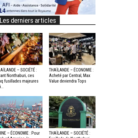
Les derniers articles
AÏLANDE – SOCIÉTÉ :
THAÏLANDE – ÉCONOMIE :
ant Nonthaburi, ces
Acheté par Central, Max
nq fusillades majeures
Value deviendra Tops
...
INE – ÉCONOMIE : Pour
THAÏLANDE – SOCIÉTÉ :