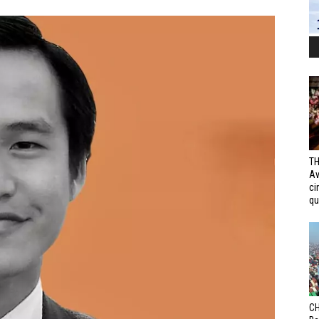
TH
Av
ci
qui
CH