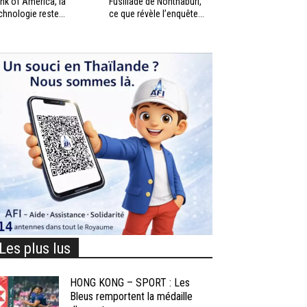
nk of America, la
Fusillade de Nonthaburi,
chnologie reste...
ce que révèle l’enquête...
Les plus lus
HONG KONG – SPORT : Les
Bleus remportent la médaille