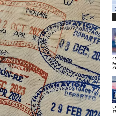
CA
Ke
d’
CA
77