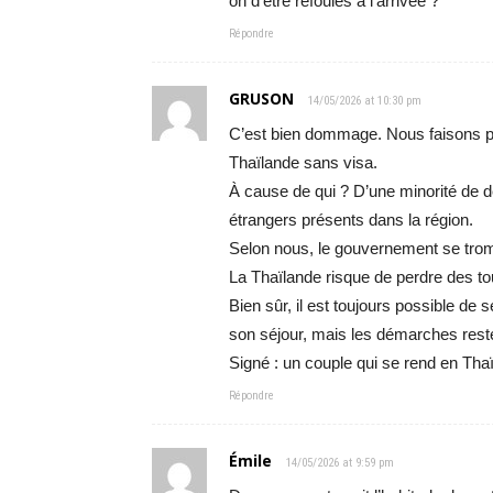
on d’être refoulés à l’arrivée ?
Répondre
GRUSON
14/05/2026 at 10:30 pm
C’est bien dommage. Nous faisons pa
Thaïlande sans visa.
À cause de qui ? D’une minorité de 
étrangers présents dans la région.
Selon nous, le gouvernement se trom
La Thaïlande risque de perdre des tou
Bien sûr, il est toujours possible de
son séjour, mais les démarches res
Signé : un couple qui se rend en Tha
Répondre
Émile
14/05/2026 at 9:59 pm