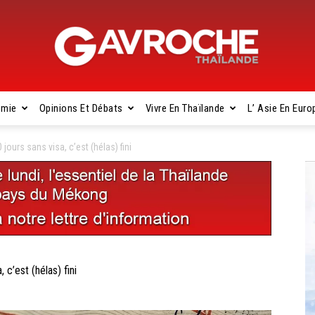
omie
Opinions Et Débats
Vivre En Thaïlande
L’ Asie En Euro
Gavroche
urs sans visa, c’est (hélas) fini
Thaïlande
’est (hélas) fini