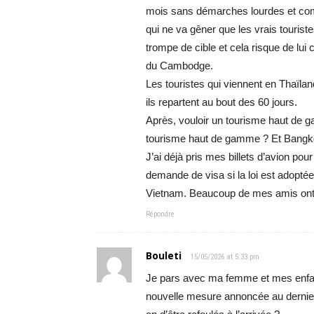
mois sans démarches lourdes et com
qui ne va gêner que les vrais touriste
trompe de cible et cela risque de lui
du Cambodge.
Les touristes qui viennent en Thaïlan
ils repartent au bout des 60 jours.
Après, vouloir un tourisme haut de g
tourisme haut de gamme ? Et Bangko
J’ai déjà pris mes billets d’avion pou
demande de visa si la loi est adoptée
Vietnam. Beaucoup de mes amis ont op
Répondre
Bouleti
15/05/2026 at 5:33 pm
Je pars avec ma femme et mes enfants
nouvelle mesure annoncée au dernier 