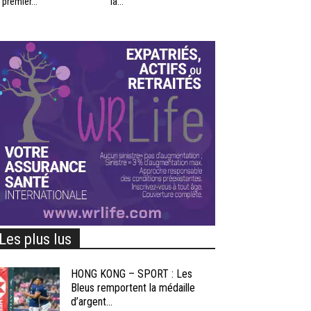
 premier...
la...
Les plus lus
HONG KONG – SPORT : Les
Bleus remportent la médaille
d’argent...