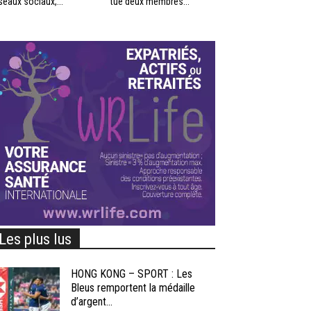
seaux sociaux,...
tué deux membres...
Les plus lus
HONG KONG – SPORT : Les
Bleus remportent la médaille
d’argent...