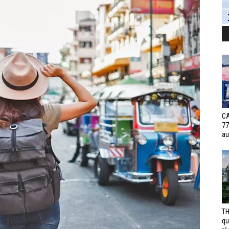
CA
77
au
TH
qu