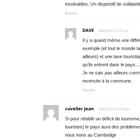
insolvables. Un dispositif de solidari
Répondre
DAVE
26/07/2022 at 7:51 pm
Il y a quand même une différ
exemple (et tout le monde 
ailleurs) et une taxe tourist
qu’ils entrent dans le pays…
Je ne sais pas ailleurs com
reversée à la commune.
Répondre
cuvelier jean
18/07/2022 at 12:28 pm
Si pour rétablir un déficit de tourism
touristes) le pays aura des problèmes
nous irons au Cambodge