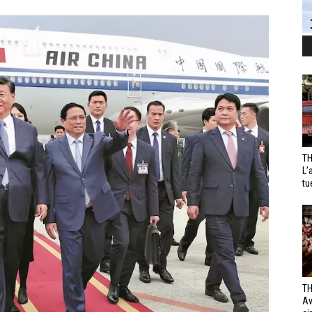
TH
L’
tu
TH
Av