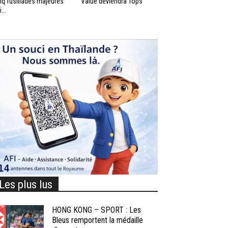
nq fusillades majeures
Value deviendra Tops
...
Les plus lus
HONG KONG – SPORT : Les
Bleus remportent la médaille