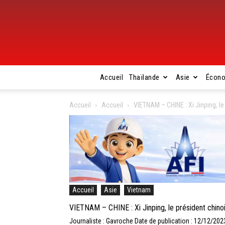
Accueil
Thaïlande
Asie
Écon
Accueil
Accueil
VIETNAM – CHINE : Xi Jinping, le
Accueil
Asie
Vietnam
VIETNAM – CHINE : Xi Jinping, le président chinoi
Journaliste : Gavroche
Date de publication : 12/12/202