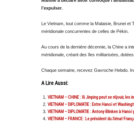
Manille a déclaré avoir convoqué l’ambassade
l’expulser.
Le Vietnam, tout comme la Malaisie, Brunei et
méridionale concurrentes de celles de Pékin.
Au cours de la dernière décennie, la Chine a in
méridionale, créant des îles militarisées, dotées
Chaque semaine, recevez Gavroche Hebdo. Ins
A Lire Aussi:
VIETNAM – CHINE : Xi Jinping peut se réjouir, les
VIETNAM – DIPLOMATIE : Entre Hanoï et Washington
VIETNAM – DIPLOMATIE : Antony Blinken à Hanoï p
VIETNAM – FRANCE : Le président du Sénat Françai