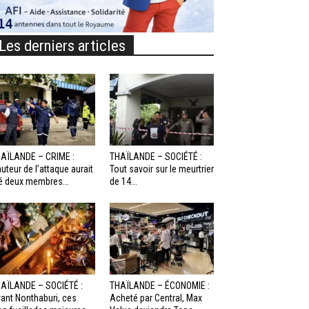
Les derniers articles
AÏLANDE – CRIME :
THAÏLANDE – SOCIÉTÉ :
auteur de l’attaque aurait
Tout savoir sur le meurtrier
é deux membres...
de 14...
AÏLANDE – SOCIÉTÉ :
THAÏLANDE – ÉCONOMIE :
ant Nonthaburi, ces
Acheté par Central, Max