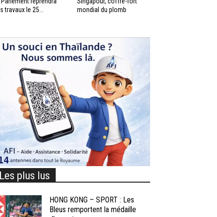
 Parlement reprendra
Singapour, coffre-fort
s travaux le 25...
mondial du plomb
Les plus lus
HONG KONG – SPORT : Les
Bleus remportent la médaille