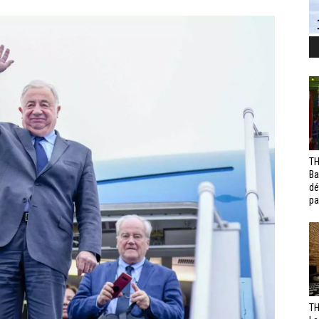
TH
Ba
dé
pa
TH