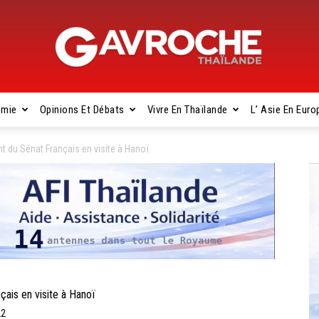
omie
Opinions Et Débats
Vivre En Thaïlande
L’ Asie En Euro
Gavroche
 du Sénat Français en visite à Hanoï
Thaïlande
ais en visite à Hanoï
22