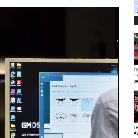
TH
L’
tu
TH
Av