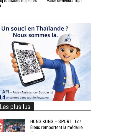
nq fusillades majeures
Value deviendra Tops
...
Les plus lus
HONG KONG – SPORT : Les
Bleus remportent la médaille