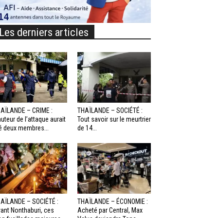
Les derniers articles
AÏLANDE – CRIME :
THAÏLANDE – SOCIÉTÉ :
auteur de l’attaque aurait
Tout savoir sur le meurtrier
é deux membres...
de 14...
AÏLANDE – SOCIÉTÉ :
THAÏLANDE – ÉCONOMIE :
ant Nonthaburi, ces
Acheté par Central, Max