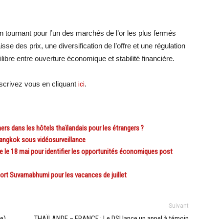
tournant pour l’un des marchés de l’or les plus fermés
sse des prix, une diversification de l’offre et une régulation
libre entre ouverture économique et stabilité financière.
crivez vous en cliquant
ici
.
rs dans les hôtels thaïlandais pour les étrangers ?
Bangkok sous vidéosurveillance
le 18 mai pour identifier les opportunités économiques post
rt Suvarnabhumi pour les vacances de juillet
Suivant
e)
THAÏLANDE – FRANCE : Le DSI lance un appel à témoin