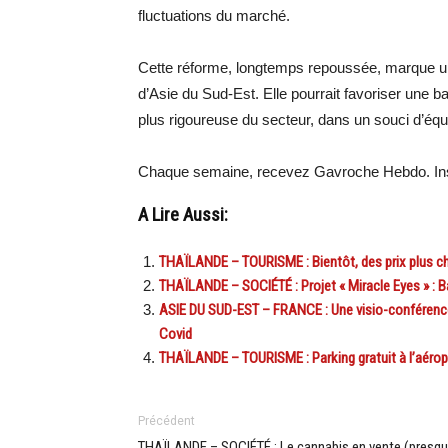
fluctuations du marché.
Cette réforme, longtemps repoussée, marque un 
d’Asie du Sud-Est. Elle pourrait favoriser une bai
plus rigoureuse du secteur, dans un souci d’équi
Chaque semaine, recevez Gavroche Hebdo. Ins
A Lire Aussi:
THAÏLANDE – TOURISME : Bientôt, des prix plus che
THAÏLANDE – SOCIÉTÉ : Projet « Miracle Eyes » : 
ASIE DU SUD-EST – FRANCE : Une visio-conférence 
Covid
THAÏLANDE – TOURISME : Parking gratuit à l’aéropo
Précédent
THAÏLANDE – SOCIÉTÉ : Le cannabis en vente (presqu