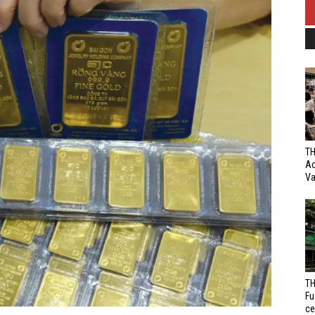
TH
Ac
Va
TH
Fu
ce