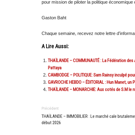
pour mission de piloter la politique économique
Gaston Baht
Chaque semaine, recevez notre lettre d’inform
A Lire Aussi:
THAÏLANDE – COMMUNAUTÉ : La Fédération des An
Pattaya
CAMBODGE – POLITIQUE: Sam Rainsy inculpé pour a
GAVROCHE HEBDO – ÉDITORIAL : Hun Manet, un Pre
THAÏLANDE – MONARCHIE: Aux cotés de S.M le roi 
Précédent
THAÏLANDE – IMMOBILIER : Le marché cale brutaleme
début 2026