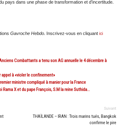
 du pays dans une phase de transformation et d’incertitude.
ations
Gavroche Hebdo
. Inscrivez-vous en cliquant
ici
ciens Combattants a tenu son AG annuelle le 4 décembre à
ppel à «violer le confinement»
mier ministre compliqué à manier pour la France
Rama X et du pape François, S.M la reine Suthida…
Suivant
nt
THAÏLANDE – IRAN : Trois marins tués, Bangkok
confirme le pire