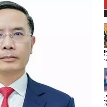
TH
Se
da
CA
Ke
d’