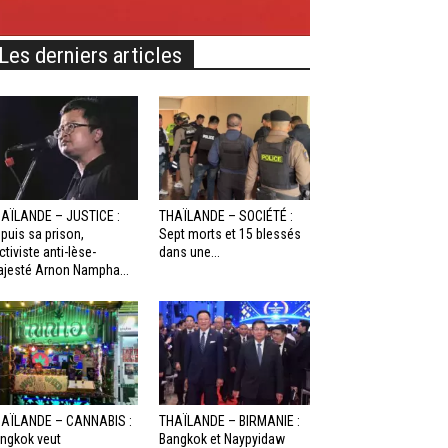
Les derniers articles
AÏLANDE – JUSTICE :
THAÏLANDE – SOCIÉTÉ :
puis sa prison,
Sept morts et 15 blessés
activiste anti-lèse-
dans une...
jesté Arnon Nampha...
AÏLANDE – CANNABIS :
THAÏLANDE – BIRMANIE :
ngkok veut
Bangkok et Naypyidaw