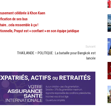
eusement célébrée à Khon Kaen
fication de ses bus
taire…cela ressemble à ça !
onnelle, Prayut est « confiant » en son équipe juridique
Suivant
THAÏLANDE – POLITIQUE : La bataille pour Bangkok est
lancée