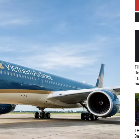
TH
De
l’
ma
TH
Ba