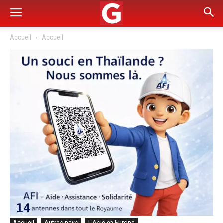
Accueil
Accueil
Accueil
Autres pays
L'Asie en Europe