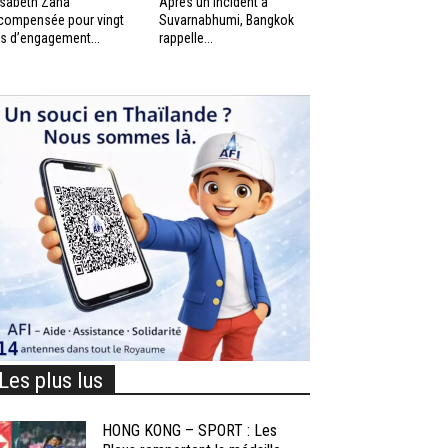
isabeth Zana
Après un incident à
compensée pour vingt
Suvarnabhumi, Bangkok
s d’engagement...
rappelle...
Les plus lus
HONG KONG – SPORT : Les