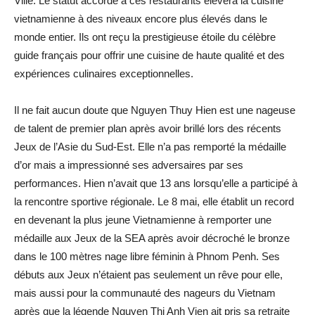
Ville. Le statut accordé à ces restaurants élèvera la cuisine
vietnamienne à des niveaux encore plus élevés dans le
monde entier. Ils ont reçu la prestigieuse étoile du célèbre
guide français pour offrir une cuisine de haute qualité et des
expériences culinaires exceptionnelles.
Il ne fait aucun doute que Nguyen Thuy Hien est une nageuse
de talent de premier plan après avoir brillé lors des récents
Jeux de l’Asie du Sud-Est. Elle n’a pas remporté la médaille
d’or mais a impressionné ses adversaires par ses
performances. Hien n’avait que 13 ans lorsqu’elle a participé à
la rencontre sportive régionale. Le 8 mai, elle établit un record
en devenant la plus jeune Vietnamienne à remporter une
médaille aux Jeux de la SEA après avoir décroché le bronze
dans le 100 mètres nage libre féminin à Phnom Penh. Ses
débuts aux Jeux n’étaient pas seulement un rêve pour elle,
mais aussi pour la communauté des nageurs du Vietnam
après que la légende Nguyen Thị Anh Vien ait pris sa retraite