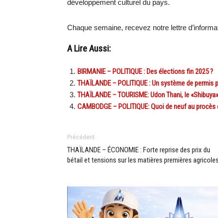
développement culturel du pays.
Chaque semaine, recevez notre lettre d’informa
A Lire Aussi:
BIRMANIE – POLITIQUE : Des élections fin 2025 ?
THAÏLANDE – POLITIQUE : Un système de permis po
THAÏLANDE – TOURISME: Udon Thani, le «Shibuya» c
CAMBODGE – POLITIQUE: Quoi de neuf au procès 
Précédent
THAÏLANDE – ÉCONOMIE : Forte reprise des prix du
bétail et tensions sur les matières premières agricole