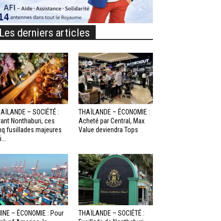
Les derniers articles
AÏLANDE – SOCIÉTÉ :
THAÏLANDE – ÉCONOMIE :
ant Nonthaburi, ces
Acheté par Central, Max
nq fusillades majeures
Value deviendra Tops
...
INE – ÉCONOMIE : Pour
THAÏLANDE – SOCIÉTÉ :