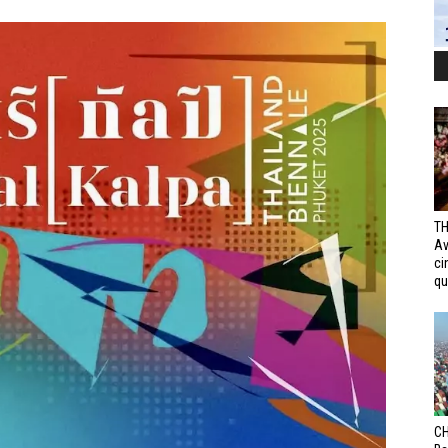
TH
Av
ci
qui
CH