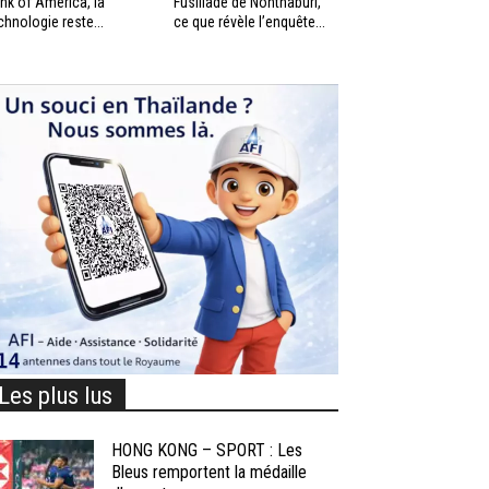
nk of America, la
Fusillade de Nonthaburi,
chnologie reste...
ce que révèle l’enquête...
Les plus lus
HONG KONG – SPORT : Les
Bleus remportent la médaille