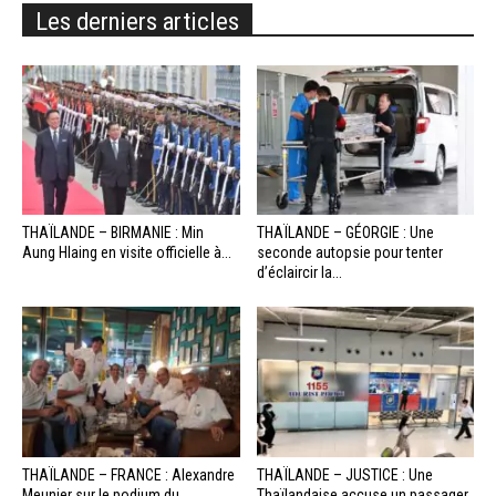
Les derniers articles
THAÏLANDE – BIRMANIE : Min
THAÏLANDE – GÉORGIE : Une
Aung Hlaing en visite officielle à...
seconde autopsie pour tenter
d’éclaircir la...
THAÏLANDE – FRANCE : Alexandre
THAÏLANDE – JUSTICE : Une
Meunier sur le podium du
Thaïlandaise accuse un passager