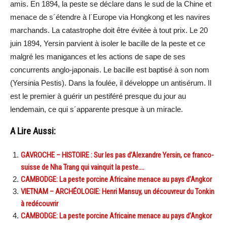
amis. En 1894, la peste se déclare dans le sud de la Chine et
menace de s´étendre à l´Europe via Hongkong et les navires
marchands. La catastrophe doit être évitée à tout prix. Le 20
juin 1894, Yersin parvient à isoler le bacille de la peste et ce
malgré les manigances et les actions de sape de ses
concurrents anglo-japonais. Le bacille est baptisé à son nom
(Yersinia Pestis). Dans la foulée, il développe un antisérum. Il
est le premier à guérir un pestiféré presque du jour au
lendemain, ce qui s´apparente presque à un miracle.
A Lire Aussi:
GAVROCHE – HISTOIRE : Sur les pas d’Alexandre Yersin, ce franco-
suisse de Nha Trang qui vainquit la peste….
CAMBODGE: La peste porcine Africaine menace au pays d’Angkor
VIETNAM – ARCHÉOLOGIE: Henri Mansuy, un découvreur du Tonkin
à redécouvrir
CAMBODGE: La peste porcine Africaine menace au pays d’Angkor