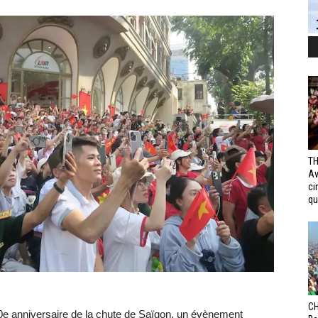
TH
Av
ci
qui
CH
50e anniversaire de la chute de Saïgon, un évènement