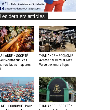
Les derniers articles
AÏLANDE – SOCIÉTÉ :
THAÏLANDE – ÉCONOMIE :
ant Nonthaburi, ces
Acheté par Central, Max
nq fusillades majeures
Value deviendra Tops
...
INE – ÉCONOMIE : Pour
THAÏLANDE – SOCIÉTÉ :