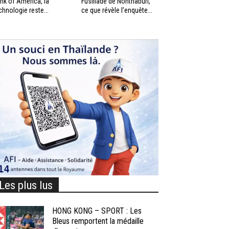
nk of America, la
Fusillade de Nonthaburi,
chnologie reste...
ce que révèle l’enquête...
Les plus lus
HONG KONG – SPORT : Les
Bleus remportent la médaille