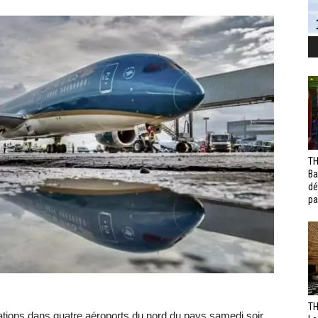
TH
Ba
dé
pa
TH
rations dans quatre aéroports du nord du pays samedi soir