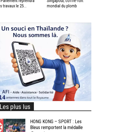
 Parlement reprendra
Singapour, coffre-fort
s travaux le 25...
mondial du plomb
Les plus lus
HONG KONG – SPORT : Les
Bleus remportent la médaille