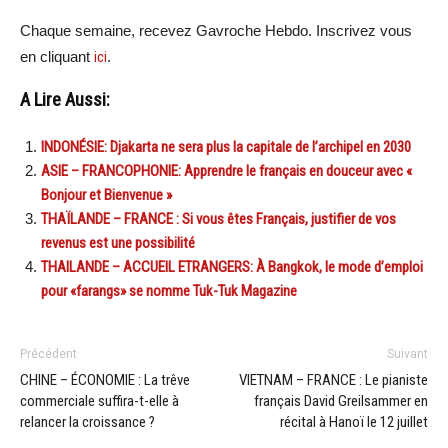
Chaque semaine, recevez Gavroche Hebdo. Inscrivez vous
en cliquant
ici
.
A Lire Aussi:
INDONÉSIE: Djakarta ne sera plus la capitale de l’archipel en 2030
ASIE – FRANCOPHONIE: Apprendre le français en douceur avec «
Bonjour et Bienvenue »
THAÏLANDE – FRANCE : Si vous êtes Français, justifier de vos
revenus est une possibilité
THAILANDE – ACCUEIL ETRANGERS: À Bangkok, le mode d’emploi
pour «farangs» se nomme Tuk-Tuk Magazine
Précédent
Suivant
CHINE – ÉCONOMIE : La trêve
VIETNAM – FRANCE : Le pianiste
commerciale suffira-t-elle à
français David Greilsammer en
relancer la croissance ?
récital à Hanoï le 12 juillet