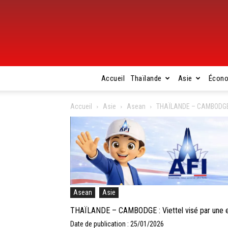
Accueil
Thaïlande
Asie
Écon
Accueil
Asie
Asean
THAÏLANDE – CAMBODGE : V
Asean
Asie
THAÏLANDE – CAMBODGE : Viettel visé par une enqu
Date de publication : 25/01/2026