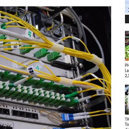
PH
La
2,
TH
To