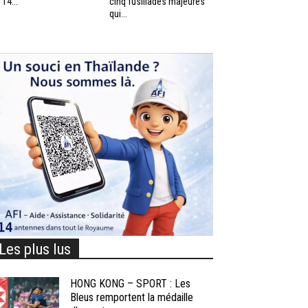
 14...
cinq fusillades majeures
qui...
Les plus lus
HONG KONG – SPORT : Les
Bleus remportent la médaille