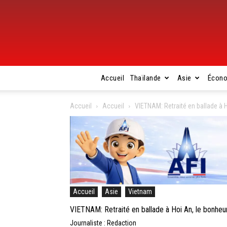
Accueil
Thaïlande
Asie
Écon
Accueil
Accueil
VIETNAM: Retraité en ballade à H
Accueil
Asie
Vietnam
VIETNAM: Retraité en ballade à Hoi An, le bonheu
Journaliste : Redaction