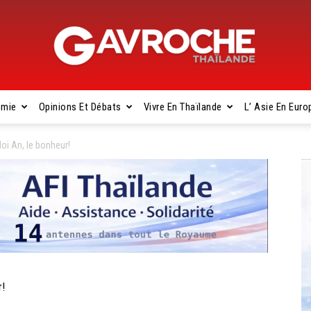
omie
Opinions Et Débats
Vivre En Thaïlande
L’ Asie En Euro
Gavroche
oi An, le bonheur!
Thaïlande
r!