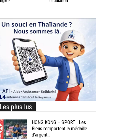
ngkok
circulation...
Les plus lus
HONG KONG – SPORT : Les
Bleus remportent la médaille
d’argent...