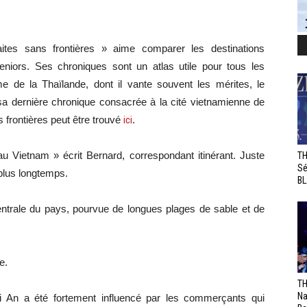
ites sans frontières » aime comparer les destinations
seniors. Ses chroniques sont un atlas utile pour tous les
e de la Thaïlande, dont il vante souvent les mérites, le
sa dernière chronique consacrée à la cité vietnamienne de
 frontières peut être trouvé
ici
.
Vietnam » écrit Bernard, correspondant itinérant. Juste
TH
Sé
plus longtemps.
BL
 centrale du pays, pourvue de longues plages de sable et de
e.
TH
Na
oi An a été fortement influencé par les commerçants qui