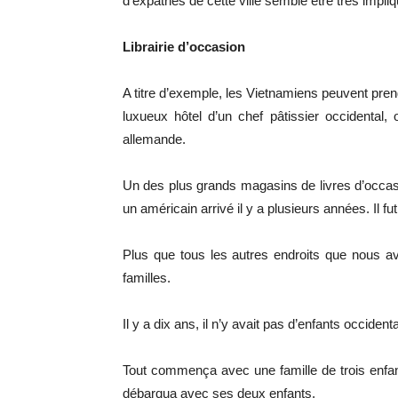
d’expatriés de cette ville semble être très impliq
Librairie d’occasion
A titre d’exemple, les Vietnamiens peuvent prend
luxueux hôtel d’un chef pâtissier occidental
allemande.
Un des plus grands magasins de livres d’occasi
un américain arrivé il y a plusieurs années. Il fu
Plus que tous les autres endroits que nous av
familles.
Il y a dix ans, il n’y avait pas d’enfants occiden
Tout commença avec une famille de trois enfant
débarqua avec ses deux enfants.