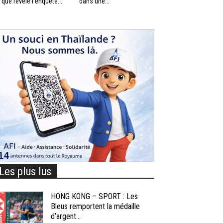
 que révèle l’enquête...
dans une...
Les plus lus
HONG KONG – SPORT : Les
Bleus remportent la médaille
d’argent...