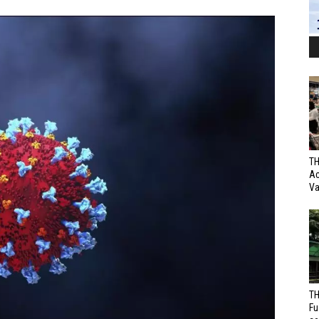
TH
Ac
Va
TH
Fu