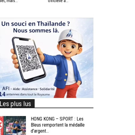
llet, mais...
officielle à...
Les plus lus
HONG KONG – SPORT : Les
Bleus remportent la médaille
d’argent...