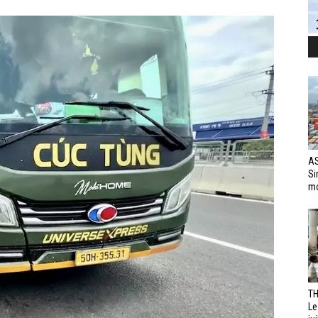
AS
Si
mo
TH
Le