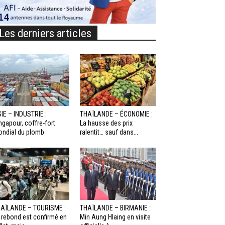
Les derniers articles
IE – INDUSTRIE :
THAÏLANDE – ÉCONOMIE :
ngapour, coffre-fort
La hausse des prix
ndial du plomb
ralentit… sauf dans...
AÏLANDE – TOURISME :
THAÏLANDE – BIRMANIE :
 rebond est confirmé en
Min Aung Hlaing en visite