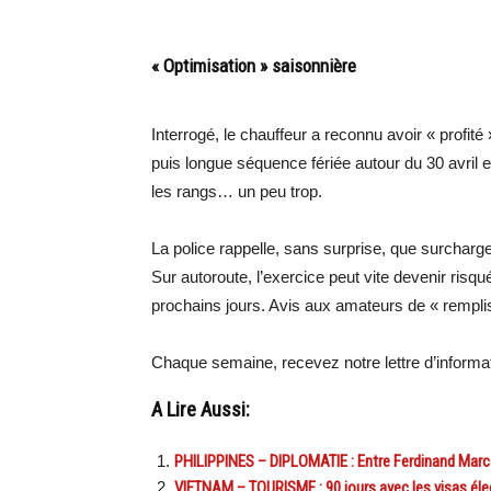
« Optimisation » saisonnière
Interrogé, le chauffeur a reconnu avoir « profité
puis longue séquence fériée autour du 30 avril e
les rangs… un peu trop.
La police rappelle, sans surprise, que surcharg
Sur autoroute, l’exercice peut vite devenir risqu
prochains jours. Avis aux amateurs de « rempli
Chaque semaine, recevez notre lettre d’inform
A Lire Aussi:
PHILIPPINES – DIPLOMATIE : Entre Ferdinand Marcos
VIETNAM – TOURISME : 90 jours avec les visas éle