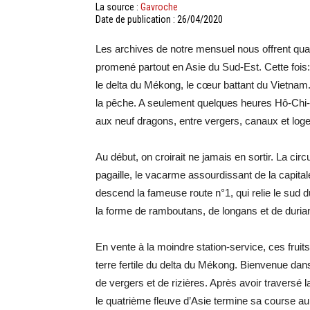
La source :
Gavroche
Date de publication : 26/04/2020
Les archives de notre mensuel nous offrent qua
promené partout en Asie du Sud-Est. Cette fois: 
le delta du Mékong, le cœur battant du Vietnam. D
la pêche. A seulement quelques heures Hô-Chi-
aux neuf dragons, entre vergers, canaux et loge
Au début, on croirait ne jamais en sortir. La cir
pagaille, le vacarme assourdissant de la capit
descend la fameuse route n°1, qui relie le sud 
la forme de ramboutans, de longans et de duri
En vente à la moindre station-service, ces fruits
terre fertile du delta du Mékong. Bienvenue da
de vergers et de rizières. Après avoir traversé 
le quatrième fleuve d’Asie termine sa course a