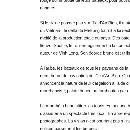
rouge sur la proue de leurs bateaux, pour pouvo
dangers.
Si le riz ne pousse pas sur l’île d’An Binh, il re
du Vietnam, le delta du Mékong fournit à lui seu
moitié de la production totale du pays. Des bate
fleuve. Soufflé, le riz sert également à la confe
autour de Vinh Long. Son écorce brune est utili
A l’aube, les bateaux de tous les paysans de la
demi-heure de navigation de l’île d’An Binh. Ch
annoncent la nature de leur cargaison à l’aide d’
marchandise, patate douce ou ramboutan par 
Le marché a beau attirer les touristes, aucune 
d’assister à un spectacle très local. En arrière-p
photographes. La vision n’est pourtant pas si in
églises parsèment les berges.