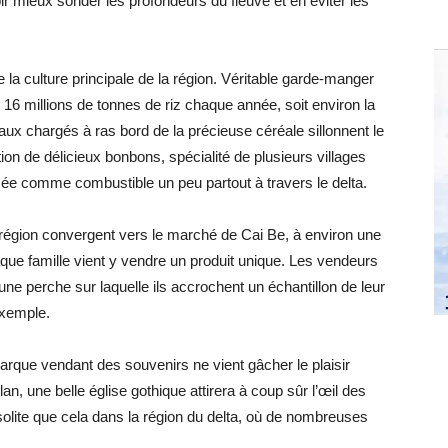
ir mieux sonder les profondeurs du fleuve et en éviter les
ste la culture principale de la région. Véritable garde-manger
l 16 millions de tonnes de riz chaque année, soit environ la
aux chargés à ras bord de la précieuse céréale sillonnent le
ction de délicieux bonbons, spécialité de plusieurs villages
sée comme combustible un peu partout à travers le delta.
 région convergent vers le marché de Cai Be, à environ une
aque famille vient y vendre un produit unique. Les vendeurs
une perche sur laquelle ils accrochent un échantillon de leur
exemple.
barque vendant des souvenirs ne vient gâcher le plaisir
lan, une belle église gothique attirera à coup sûr l’œil des
solite que cela dans la région du delta, où de nombreuses