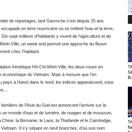
ntité de reportages, tant Gavroche s’est depuis 25 ans
escapade en terre nourricière où se mêlent l’eau et la terre,
ix-sept millions d’habitants y vivent de l’agriculture et de
Minh-Ville, un week-end permet une approche du fleuve
ment chez l’habitant.
culation frénétique Hô-Chi-Minh-Ville, les deux-roues en
TH
Sé
ale économique du Vietnam. Mais à mesure que l’on
BL
du pays à Hanoï dans le nord, les indices apparaissent, sous
ans…
 familiers de l’Asie du Sud-est annoncent l’arrivée sur la
ns un monde d’eau et de lumière, de nuages et de mousson,
la Chine, la Birmanie, le Laos, la Thaïlande et le Cambodge,
TH
Na
u Vietnam. Il s’y sépare en neuf branches, d’où son nom