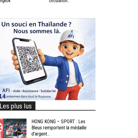
ngkok
circulation...
Les plus lus
HONG KONG – SPORT : Les
Bleus remportent la médaille
d’argent...