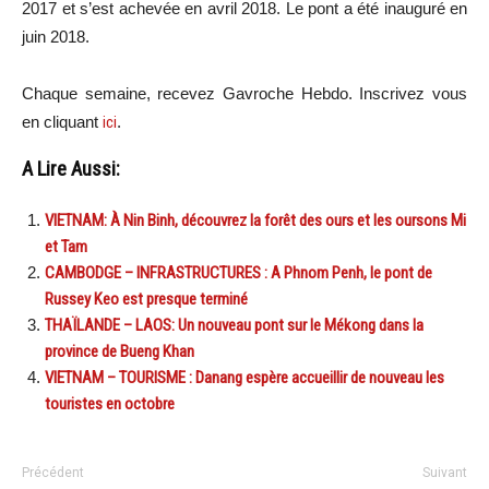
2017 et s’est achevée en avril 2018. Le pont a été inauguré en
juin 2018.
Chaque semaine, recevez Gavroche Hebdo. In
scri
vez vous
en cliquant
ici
.
A Lire Aussi:
VIETNAM: À Nin Binh, découvrez la forêt des ours et les oursons Mi
et Tam
CAMBODGE – INFRASTRUCTURES : A Phnom Penh, le pont de
Russey Keo est presque terminé
THAÏLANDE – LAOS: Un nouveau pont sur le Mékong dans la
province de Bueng Khan
VIETNAM – TOURISME : Danang espère accueillir de nouveau les
touristes en octobre
Précédent
Suivant