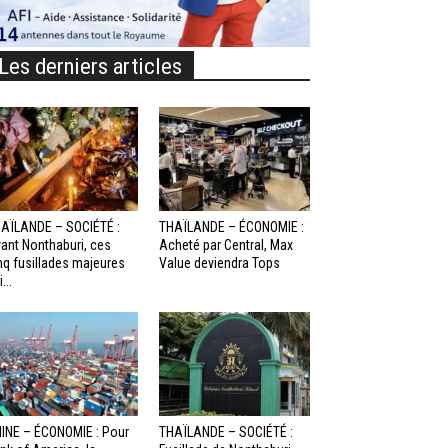
Les derniers articles
AÏLANDE – SOCIÉTÉ :
THAÏLANDE – ÉCONOMIE :
ant Nonthaburi, ces
Acheté par Central, Max
nq fusillades majeures
Value deviendra Tops
...
INE – ÉCONOMIE : Pour
THAÏLANDE – SOCIÉTÉ :