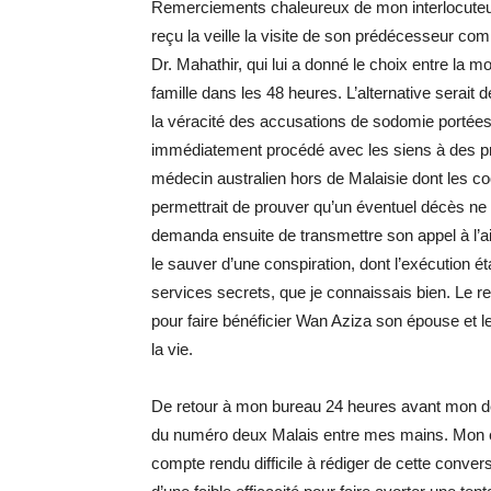
Remerciements chaleureux de mon interlocuteur,
reçu la veille la visite de son prédécesseur co
Dr. Mahathir, qui lui a donné le choix entre la mort
famille dans les 48 heures. L’alternative serait
la véracité des accusations de sodomie portées 
immédiatement procédé avec les siens à des pri
médecin australien hors de Malaisie dont les 
permettrait de prouver qu’un éventuel décès n
demanda ensuite de transmettre son appel à l’ai
le sauver d’une conspiration, dont l’exécution éta
services secrets, que je connaissais bien. Le re
pour faire bénéficier Wan Aziza son épouse et le
la vie.
De retour à mon bureau 24 heures avant mon dépar
du numéro deux Malais entre mes mains. Mon e
compte rendu difficile à rédiger de cette conver