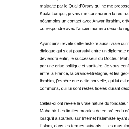
maltraité par le Quai d’Orsay qui ne me propo
Kuala Lumpur, je vais me consacrer à la restruc
néanmoins un contact avec Anwar Ibrahim, grâc
correspondre avec l’ancien numéro deux du régi
Ayant ainsi révélé cette histoire aussi vraie qu’i
dialogue qui s’est poursuivi entre un diplomate 
deviendra enfin, le successeur du Docteur Mah
par une crise politique et sanitaire. Je vous con
entre la France, la Grande-Bretagne, et les ge
Ibrahim, j’espère que cette nouvelle, qui lui est 
communs, qui lui sont restés fidèles durant de
Celles-ci ont révélé la vraie nature du fondateu
Mahathir. Les limites morales de ce prétendu dé
lorsqu’il a soutenu sur Internet l’islamiste ayan
l’Islam, dans les termes suivants : “ les musulm