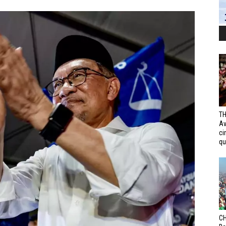
TH
Av
ci
qui
CH