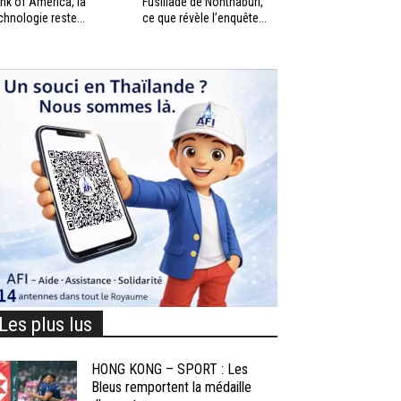
nk of America, la
Fusillade de Nonthaburi,
chnologie reste...
ce que révèle l’enquête...
Les plus lus
HONG KONG – SPORT : Les
Bleus remportent la médaille