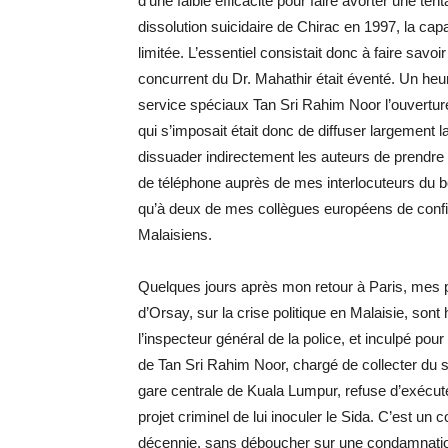
d’une faible efficacité pour faire avorter une ten
dissolution suicidaire de Chirac en 1997, la capa
limitée. L’essentiel consistait donc à faire savoi
concurrent du Dr. Mahathir était éventé. Un heu
service spéciaux Tan Sri Rahim Noor l’ouvertur
qui s’imposait était donc de diffuser largement 
dissuader indirectement les auteurs de prendre
de téléphone auprès de mes interlocuteurs du bo
qu’à deux de mes collègues européens de confia
Malaisiens.
Quelques jours après mon retour à Paris, mes p
d’Orsay, sur la crise politique en Malaisie, sont
l’inspecteur général de la police, et inculpé pour
de Tan Sri Rahim Noor, chargé de collecter du
gare centrale de Kuala Lumpur, refuse d’exécuter 
projet criminel de lui inoculer le Sida. C’est un
décennie, sans déboucher sur une condamnation 