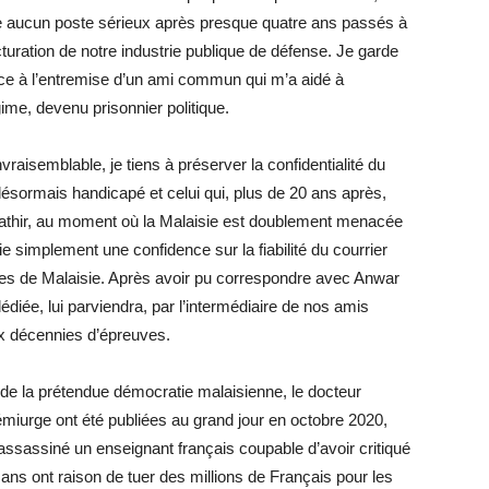
se aucun poste sérieux après presque quatre ans passés à
turation de notre industrie publique de défense. Je garde
e à l’entremise d’un ami commun qui m’a aidé à
me, devenu prisonnier politique.
nvraisemblable, je tiens à préserver la confidentialité du
désormais handicapé et celui qui, plus de 20 ans après,
athir, au moment où la Malaisie est doublement menacée
fie simplement une confidence sur la fiabilité du courrier
ôles de Malaisie. Après avoir pu correspondre avec Anwar
dédiée, lui parviendra, par l’intermédiaire de nos amis
ux décennies d’épreuves.
r de la prétendue démocratie malaisienne, le docteur
miurge ont été publiées au grand jour en octobre 2020,
t assassiné un enseignant français coupable d’avoir critiqué
ans ont raison de tuer des millions de Français pour les