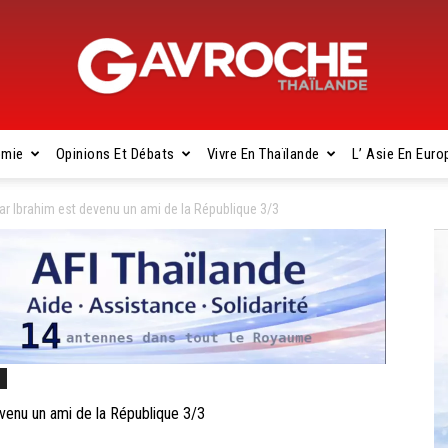
omie
Opinions Et Débats
Vivre En Thaïlande
L’ Asie En Euro
Gavroche
Ibrahim est devenu un ami de la République 3/3
Thaïlande
s
enu un ami de la République 3/3