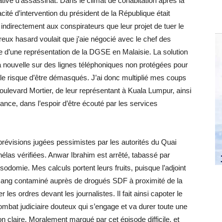
tative d’assassinat. Dans le climat de cohabitation après la
cité d’intervention du président de la République était
r indirectement aux conspirateurs que leur projet de tuer le
reux hasard voulait que j’aie négocié avec le chef des
e d’une représentation de la DGSE en Malaisie. La solution
la nouvelle sur des lignes téléphoniques non protégées pour
 le risque d’être démasqués. J’ai donc multiplié mes coups
ulevard Mortier, de leur représentant à Kuala Lumpur, ainsi
nce, dans l’espoir d’être écouté par les services
révisions jugées pessimistes par les autorités du Quai
 hélas vérifiées. Anwar Ibrahim est arrêté, tabassé par
 sodomie. Mes calculs portent leurs fruits, puisque l’adjoint
 sang contaminé auprès de drogués SDF à proximité de la
les ordres devant les journalistes. Il fait ainsi capoter le
 combat judiciaire douteux qui s’engage et va durer toute une
claire. Moralement marqué par cet épisode difficile, et