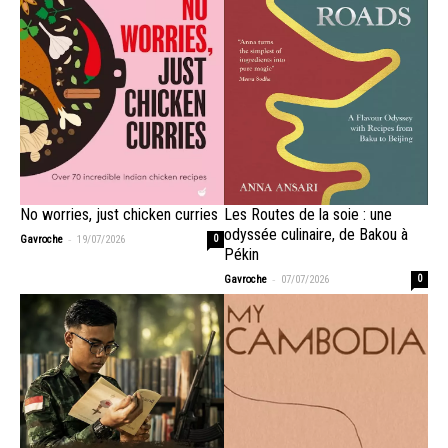
No worries, just chicken curries
Les Routes de la soie : une
odyssée culinaire, de Bakou à
-
Gavroche
19/07/2026
0
Pékin
-
Gavroche
07/07/2026
0