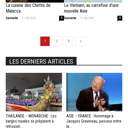
La cuisine des Chettis de
Le Vietnam, au carrefour d’une
Malacca
nouvelle Asie
-
-
Gavroche
11/06/2026
0
Gavroche
11/06/2026
0
1
2
3
LES DERNIERS ARTICLES
THAÏLANDE – MONARCHIE : Les
ASIE – FRANCE : Hommage à
barges royales se préparent à
Jacques Gravereau, passeur entre
retrouver...
la...