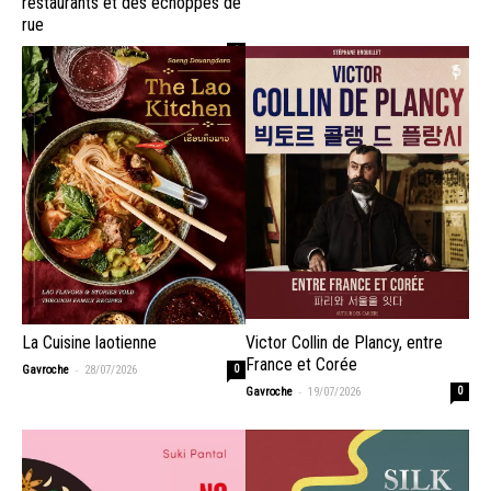
restaurants et des échoppes de
rue
-
Gavroche
03/08/2026
0
La Cuisine laotienne
Victor Collin de Plancy, entre
France et Corée
-
Gavroche
28/07/2026
0
-
Gavroche
19/07/2026
0