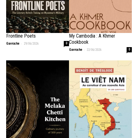
Frontline Poets
My Cambodia : A Khmer
Cookbook
-
Gavroche
29/06/2026
0
-
Gavroche
22/06/2026
0