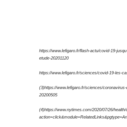
https://www.lefigaro.fr/flash-actu/covid-19-jus
etude-20201120
https://www.lefigaro.fr/sciences/covid-19-les-ca
(3)https://www.lefigaro.fr/sciences/coronavirus
20200505
(4)https://www.nytimes.com/2020/07/26/health/c
action=click&module=RelatedLinks&pgtype=Art