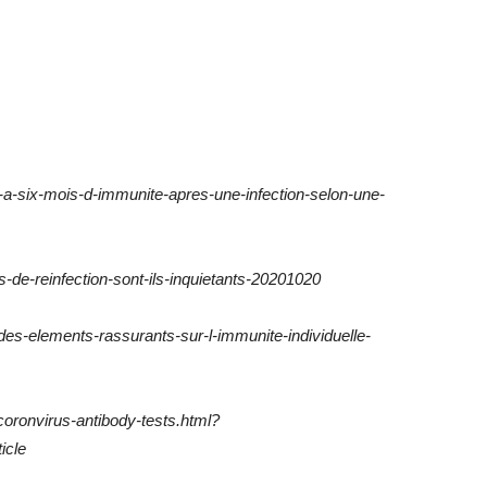
qu-a-six-mois-d-immunite-apres-une-infection-selon-une-
s-de-reinfection-sont-ils-inquietants-20201020
-des-elements-rassurants-sur-l-immunite-individuelle-
oronvirus-antibody-tests.html?
icle