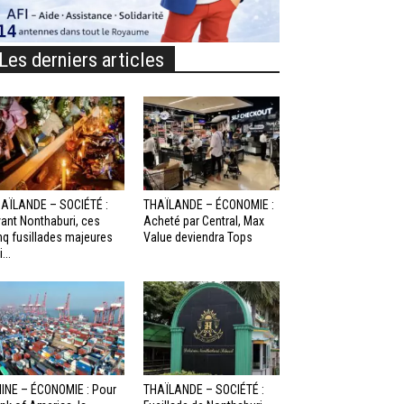
Les derniers articles
AÏLANDE – SOCIÉTÉ :
THAÏLANDE – ÉCONOMIE :
ant Nonthaburi, ces
Acheté par Central, Max
nq fusillades majeures
Value deviendra Tops
...
INE – ÉCONOMIE : Pour
THAÏLANDE – SOCIÉTÉ :