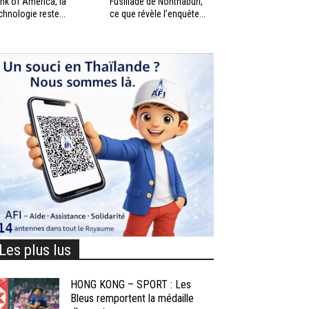
nk of America, la
Fusillade de Nonthaburi,
chnologie reste...
ce que révèle l’enquête...
Les plus lus
HONG KONG – SPORT : Les
Bleus remportent la médaille