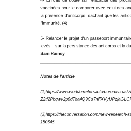
4- En cas de doute sur l’efficacité des proch
vaccinées pour le comparer avec celui des an
la présence d’anticorps, sachant que les antic
l’immunité. (4)
5- Relancer le projet d’un passeport immunitair
levés – sur la persistance des anticorps et la 
Sam Rainsy
______________________________________
Notes de l’article
(1)https://www.worldometers.info/coronavirus/
Z2tf2Pbqwv2p8dTea4Q9Cs7nFXVyUPzjaGLCPl
(2)https://theconversation.com/new-research-su
150645