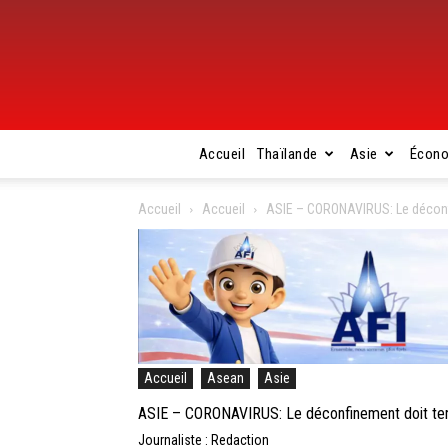
Accueil
Thaïlande
Asie
Écon
Accueil
Accueil
ASIE – CORONAVIRUS: Le déconf
Accueil
Asean
Asie
ASIE – CORONAVIRUS: Le déconfinement doit ten
Journaliste : Redaction