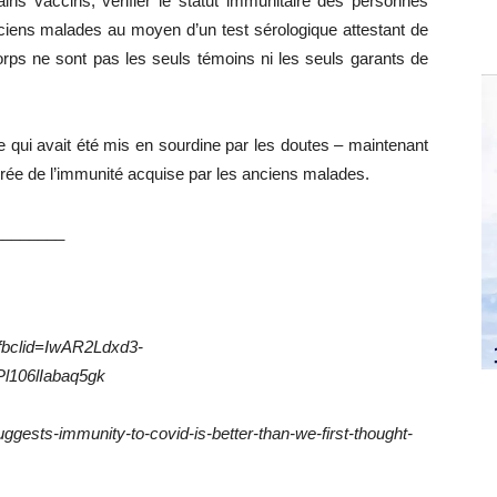
ains vaccins, vérifier le statut immunitaire des personnes
ciens malades au moyen d’un test sérologique attestant de
orps ne sont pas les seuls témoins ni les seuls garants de
e qui avait été mis en sourdine par les doutes – maintenant
durée de l’immunité acquise par les anciens malades.
________
?fbclid=IwAR2Ldxd3-
106lIabaq5gk
ggests-immunity-to-covid-is-better-than-we-first-thought-