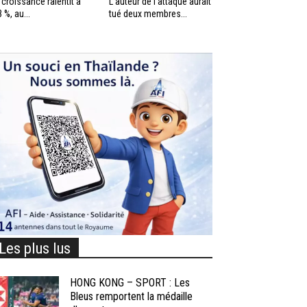
 croissance ralentit à
L’auteur de l’attaque aurait
3 %, au...
tué deux membres...
Les plus lus
HONG KONG – SPORT : Les
Bleus remportent la médaille