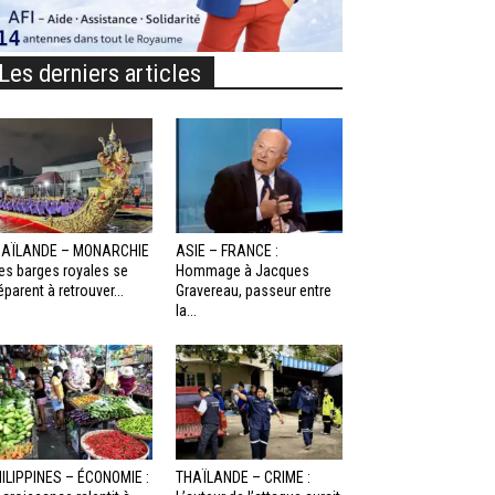
Les derniers articles
HAÏLANDE – MONARCHIE
ASIE – FRANCE :
Les barges royales se
Hommage à Jacques
éparent à retrouver...
Gravereau, passeur entre
la...
ILIPPINES – ÉCONOMIE :
THAÏLANDE – CRIME :