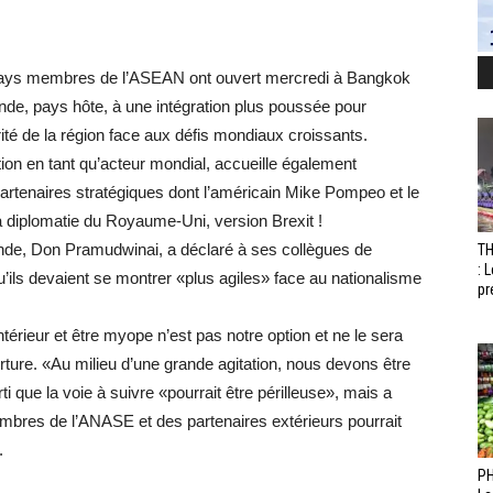
x pays membres de l’ASEAN ont ouvert mercredi à Bangkok
ande, pays hôte, à une intégration plus poussée pour
ité de la région face aux défis mondiaux croissants.
ion en tant qu’acteur mondial, accueille également
partenaires stratégiques dont l’américain Mike Pompeo et le
 diplomatie du Royaume-Uni, version Brexit !
lande, Don Pramudwinai, a déclaré à ses collègues de
T
: 
u’ils devaient se montrer «plus agiles» face au nationalisme
pr
érieur et être myope n’est pas notre option et ne le sera
rture. «Au milieu d’une grande agitation, nous devons être
erti que la voie à suivre «pourrait être périlleuse», mais a
mbres de l’ANASE et des partenaires extérieurs pourrait
.
PH