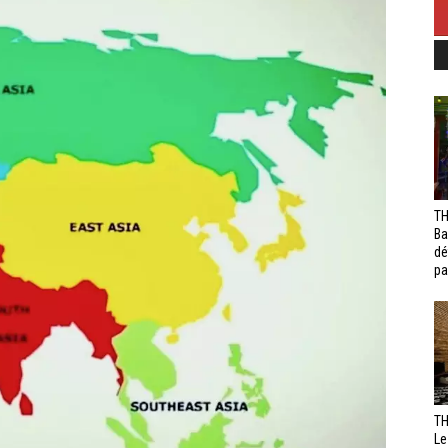
TH
Ba
dé
pa
TH
Le