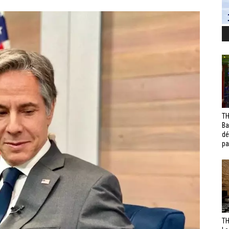
TH
Ba
dé
pa
TH