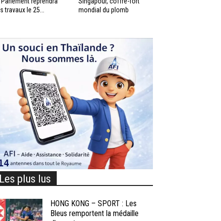
 Parlement reprendra
Singapour, coffre-fort
s travaux le 25...
mondial du plomb
Les plus lus
HONG KONG – SPORT : Les
Bleus remportent la médaille