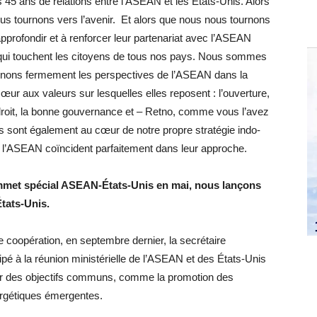
45 ans de relations entre l’ASEAN et les États-Unis. Alors
 tournons vers l’avenir. Et alors que nous nous tournons
approfondir et à renforcer leur partenariat avec l’ASEAN
 qui touchent les citoyens de tous nos pays. Nous sommes
tenons fermement les perspectives de l’ASEAN dans la
œur aux valeurs sur lesquelles elles reposent : l’ouverture,
e droit, la bonne gouvernance et – Retno, comme vous l’avez
eurs sont également au cœur de notre propre stratégie indo-
de l’ASEAN coïncident parfaitement dans leur approche.
ommet spécial ASEAN-États-Unis en mai, nous lançons
tats-Unis.
 coopération, en septembre dernier, la secrétaire
pé à la réunion ministérielle de l’ASEAN et des États-Unis
n sur des objectifs communs, comme la promotion des
ergétiques émergentes.