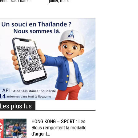
lentit… sauf dans...
juillet, mais...
Les plus lus
HONG KONG – SPORT : Les
Bleus remportent la médaille
d’argent...