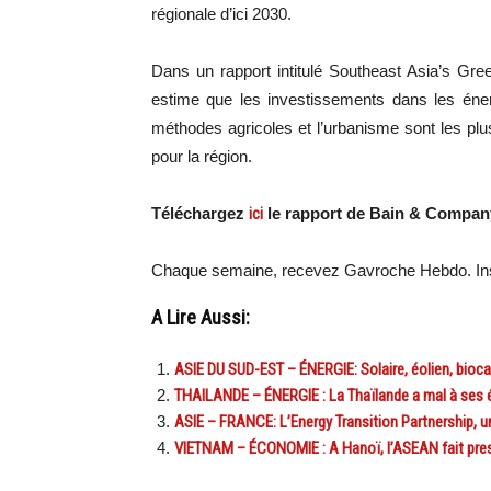
régionale d’ici 2030.
Dans un rapport intitulé Southeast Asia’s Gr
estime que les investissements dans les éner
méthodes agricoles et l’urbanisme sont les pl
pour la région.
Téléchargez
ici
le rapport de Bain & Compan
Chaque semaine, recevez Gavroche Hebdo. In
A Lire Aussi:
ASIE DU SUD-EST – ÉNERGIE: Solaire, éolien, bioc
THAILANDE – ÉNERGIE : La Thaïlande a mal à ses 
ASIE – FRANCE: L’Energy Transition Partnership, u
VIETNAM – ÉCONOMIE : A Hanoï, l’ASEAN fait press