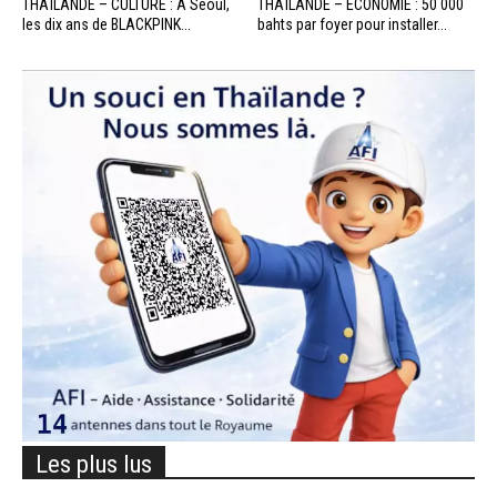
THAÏLANDE – CULTURE : À Séoul,
THAÏLANDE – ÉCONOMIE : 50 000
les dix ans de BLACKPINK...
bahts par foyer pour installer...
Les plus lus