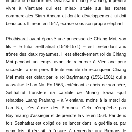
impose le bouddhisme. Délaissant Luang Prabang, il préfère
vivre à Vientiane qui est mieux située sur les routes
commerciales Siam-Annam et dont le développement lui doit
beaucoup. Il meurt en 1547, écrasé sous son propre éléphant.
Phothisarat ayant épousé une princesse de Chiang Mai, son
fils – le futur Setthatirat (1548-1571) – est prétendant aux
trônes des deux royaumes. Il est effectivement roi de Chiang
Mai pendant un temps avant de retourner à Vientiane pour
succéder à son père. Il tente ensuite de reconquérir Chiang
Mai mais est défait par le roi Bayinnaung (1551-1581) qui a
vassalisé le Lan Na. En 1563, entérinant le choix de son père,
Setthatirat transfère sa capitale de Muang Sawa -qu’il
rebaptise Luang Prabang – à Vientiane, moins à la merci du
Lan Na, c’est-à-dire des Birmans. Cela n’empêche pas
Bayinnaung d’assiéger et de prendre la ville en 1564. Par deux
fois Setthatirat est obligé de se lancer dans la guérilla et, par
deux fois, il réussit, à l’usure, à reprendre aux Birmans le