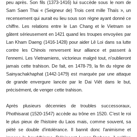
peu après. Son fils (1373-1416) lui succède sous le nom de
Sam Saen Thai « (Seigneur de) Trois cent mille Thaïs », un
recensement qui aurait eu lieu sous son règne ayant donné ce
chiffre. Les relations entre le Lan Chang et le Vietnam se
gâtent sérieusement en 1421 quand les troupes envoyées par
Lan Kham Daeng (1416-1428) pour aider Lê Loi dans sa lutte
contre les Chinois renversent leur alliance et passent à
l’ennemi. Les Vietnamiens, victorieux malgré tout, n’oublieront
jamais cette trahison. De fait, en 1478-79, la fin du règne de
Sainyachakhaphat (1442-1479) est marquée par une attaque
de grande envergure lancée par le Dai Viêt dans le but,
précisément, de venger cette trahison.
Après plusieurs décennies de troubles successoraux,
Phothisarat (1520-1547) accède au trône en 1520. C’est le roi
le plus pieux de l’histoire du Laos mais, comme souvent, sa
piété se double d’intolérance. Il bannit donc l’animisme et