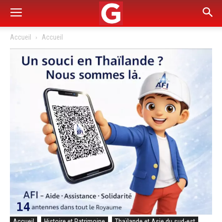
Accueil
Accueil
Accueil
Histoire et Patrimoine
Thaïlande et Asie du sud-est