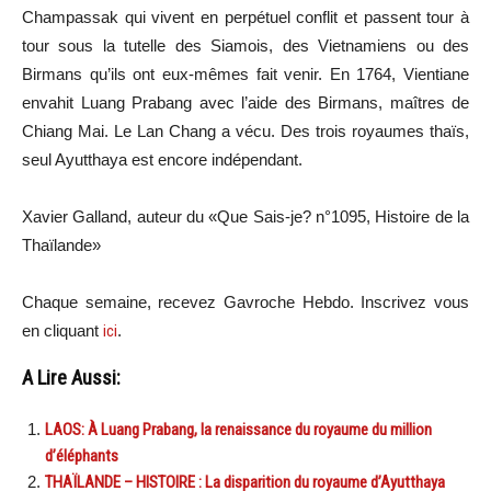
Champassak qui vivent en perpétuel conflit et passent tour à
tour sous la tutelle des Siamois, des Vietnamiens ou des
Birmans qu’ils ont eux-mêmes fait venir. En 1764, Vientiane
envahit Luang Prabang avec l’aide des Birmans, maîtres de
Chiang Mai. Le Lan Chang a vécu. Des trois royaumes thaïs,
seul Ayutthaya est encore indépendant.
Xavier Galland, auteur du «Que Sais-je? n°1095, Histoire de la
Thaïlande»
Chaque semaine, recevez Gavroche Hebdo. In
scri
vez vous
en cliquant
ici
.
A Lire Aussi:
LAOS: À Luang Prabang, la renaissance du royaume du million
d’éléphants
THAÏLANDE – HISTOIRE : La disparition du royaume d’Ayutthaya