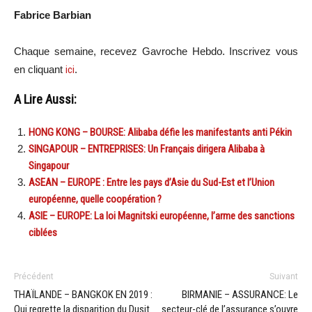
Fabrice Barbian
Chaque semaine, recevez Gavroche Hebdo. Inscrivez vous
en cliquant
ici
.
A Lire Aussi:
HONG KONG – BOURSE: Alibaba défie les manifestants anti Pékin
SINGAPOUR – ENTREPRISES: Un Français dirigera Alibaba à
Singapour
ASEAN – EUROPE : Entre les pays d’Asie du Sud-Est et l’Union
européenne, quelle coopération ?
ASIE – EUROPE: La loi Magnitski européenne, l’arme des sanctions
ciblées
Précédent
Suivant
THAÏLANDE – BANGKOK EN 2019 :
BIRMANIE – ASSURANCE: Le
Qui regrette la disparition du Dusit
secteur-clé de l’assurance s’ouvre