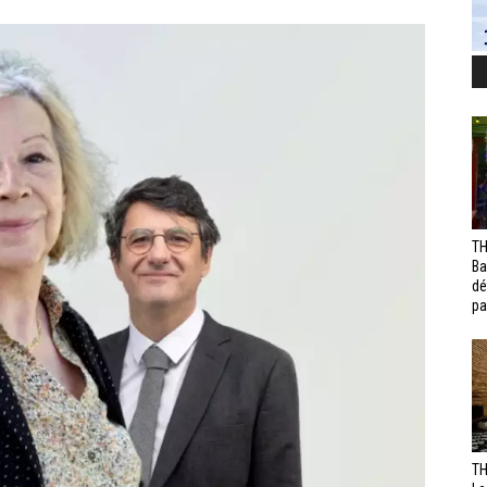
TH
Ba
dé
pa
TH