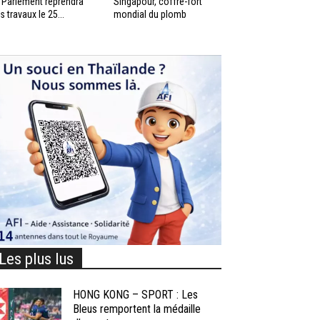
 Parlement reprendra
Singapour, coffre-fort
s travaux le 25...
mondial du plomb
Les plus lus
HONG KONG – SPORT : Les
Bleus remportent la médaille