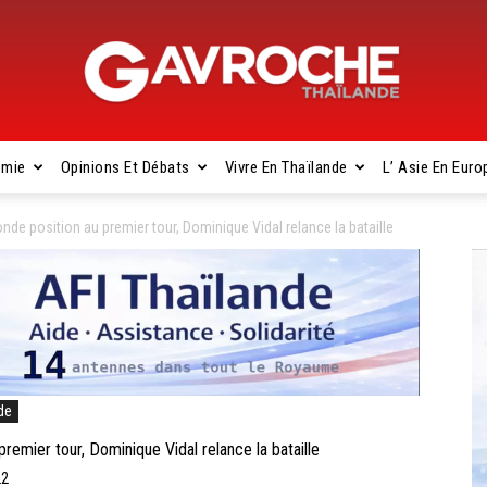
omie
Opinions Et Débats
Vivre En Thaïlande
L’ Asie En Euro
Gavroche
de position au premier tour, Dominique Vidal relance la bataille
Thaïlande
de
emier tour, Dominique Vidal relance la bataille
22