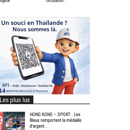
ngkok
circulation...
Les plus lus
HONG KONG – SPORT : Les
Bleus remportent la médaille
d’argent...