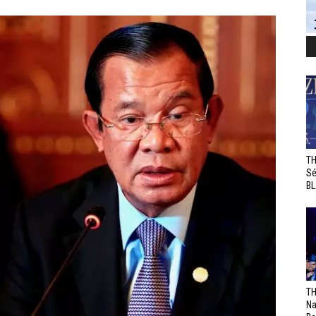
TH
Sé
BL
TH
Na