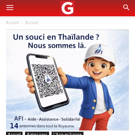
Accueil
Accueil
Accueil
Autres pays
L'Asie en Europe