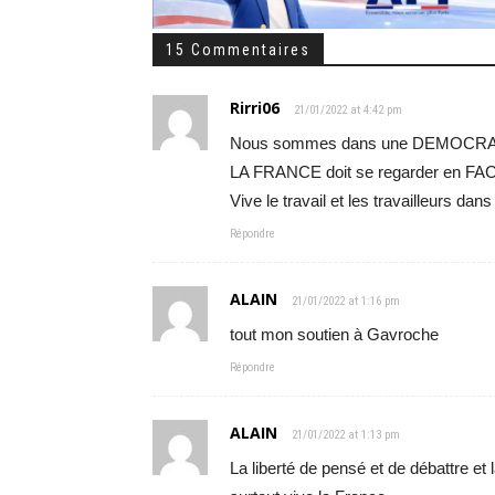
15 Commentaires
Rirri06
21/01/2022 at 4:42 pm
Nous sommes dans une DEMOCRATI
LA FRANCE doit se regarder en FA
Vive le travail et les travailleurs dan
Répondre
ALAIN
21/01/2022 at 1:16 pm
tout mon soutien à Gavroche
Répondre
ALAIN
21/01/2022 at 1:13 pm
La liberté de pensé et de débattre e