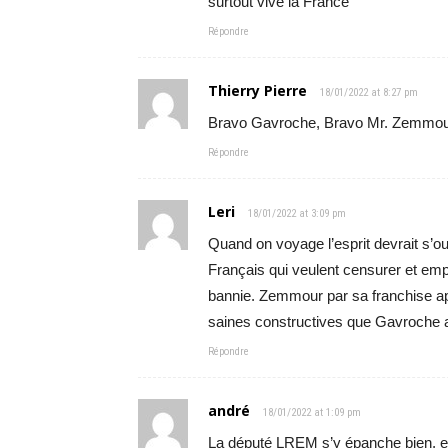
surtout vive la France
Répondre
Thierry Pierre
18/01/2022 at 8:27 pm
Bravo Gavroche, Bravo Mr. Zemmour.
Répondre
Leri
18/01/2022 at 3:09 pm
Quand on voyage l’esprit devrait s’ou
Français qui veulent censurer et emp
bannie. Zemmour par sa franchise app
saines constructives que Gavroche 
Répondre
andré
18/01/2022 at 1:09 pm
La député LREM s’y épanche bien, ell