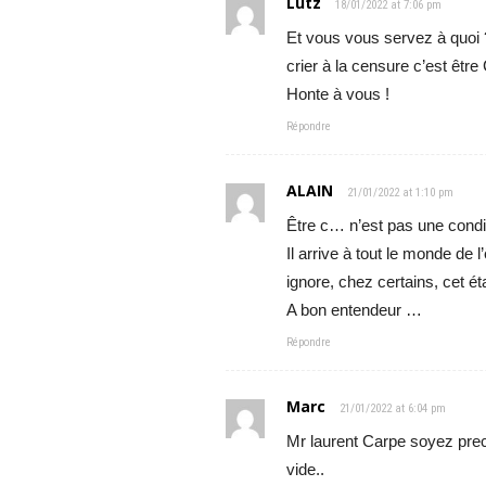
Lutz
18/01/2022 at 7:06 pm
Et vous vous servez à quoi
crier à la censure c’est êt
Honte à vous !
Répondre
ALAIN
21/01/2022 at 1:10 pm
Être c… n’est pas une condit
Il arrive à tout le monde de
ignore, chez certains, cet é
A bon entendeur …
Répondre
Marc
21/01/2022 at 6:04 pm
Mr laurent Carpe soyez prec
vide..