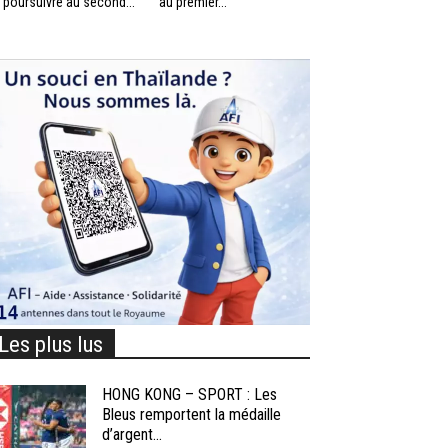
 poursuivre au second...
au premier...
Les plus lus
HONG KONG – SPORT : Les
Bleus remportent la médaille
d’argent...