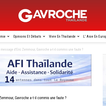
omie
Opinions Et Débats
Vivre En Thaïlande
L’ Asie En Euro
Gavroche
n message d’Eric Zemmour, Gavroche a-t-il commis une faute ?
Thaïlande
Zemmour, Gavroche a-t-il commis une faute ?