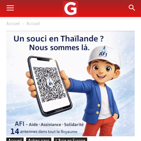
Accueil
Accueil
Accueil
Autres pays
L'Asie en Europe