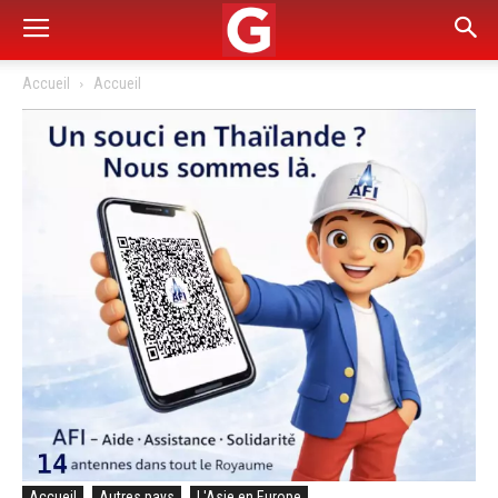
Accueil
Accueil
Accueil
Autres pays
L'Asie en Europe