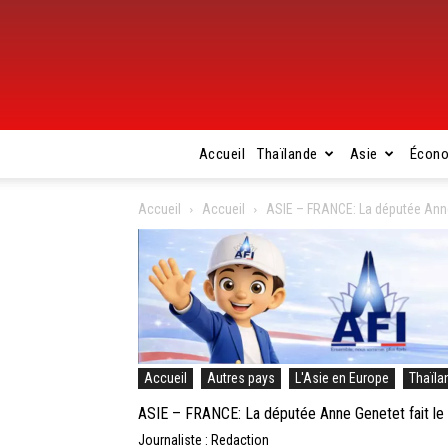
Accueil
Thaïlande
Asie
Écon
Accueil
Accueil
ASIE – FRANCE: La députée Anne Ge
Accueil
Autres pays
L'Asie en Europe
Thaïla
ASIE – FRANCE: La députée Anne Genetet fait le poi
Journaliste : Redaction