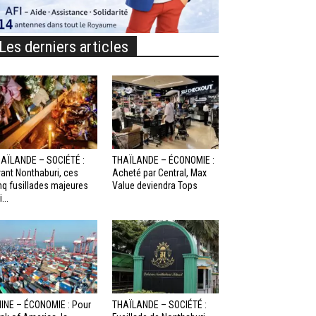
Les derniers articles
AÏLANDE – SOCIÉTÉ :
THAÏLANDE – ÉCONOMIE :
ant Nonthaburi, ces
Acheté par Central, Max
nq fusillades majeures
Value deviendra Tops
...
INE – ÉCONOMIE : Pour
THAÏLANDE – SOCIÉTÉ :