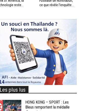
nk of America, la
Fusillade de Nonthaburi,
chnologie reste...
ce que révèle l’enquête...
Les plus lus
HONG KONG – SPORT : Les
Bleus remportent la médaille